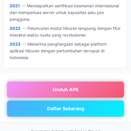
2021
-- Mendapatkan sertifikasi keamanan internasional
dan memperluas server untuk kapasitas satu juta
pengguna.
2022
-- Peluncuran modul hiburan langsung dengan fitur
interaksi waktu nyata yang revolusioner.
2023
-- Menerima penghargaan sebagai platform
aplikasi hiburan dengan pertumbuhan tercepat di
Indonesia.
Unduh APK
Daftar Sekarang