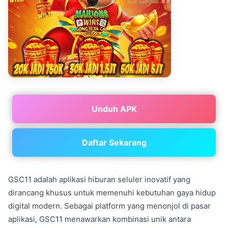
Unduh APK
Daftar Sekarang
GSC11 adalah aplikasi hiburan seluler inovatif yang
dirancang khusus untuk memenuhi kebutuhan gaya hidup
digital modern. Sebagai platform yang menonjol di pasar
aplikasi, GSC11 menawarkan kombinasi unik antara