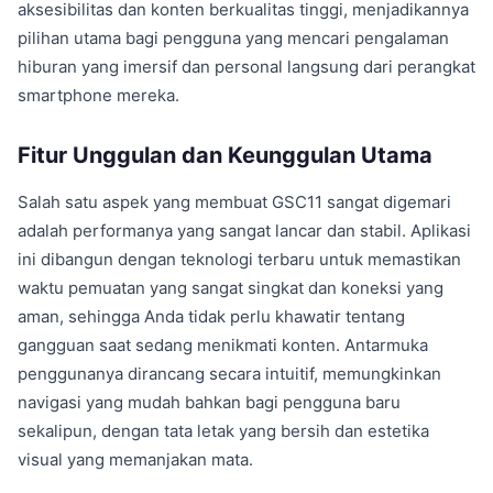
aksesibilitas dan konten berkualitas tinggi, menjadikannya
pilihan utama bagi pengguna yang mencari pengalaman
hiburan yang imersif dan personal langsung dari perangkat
smartphone mereka.
Fitur Unggulan dan Keunggulan Utama
Salah satu aspek yang membuat GSC11 sangat digemari
adalah performanya yang sangat lancar dan stabil. Aplikasi
ini dibangun dengan teknologi terbaru untuk memastikan
waktu pemuatan yang sangat singkat dan koneksi yang
aman, sehingga Anda tidak perlu khawatir tentang
gangguan saat sedang menikmati konten. Antarmuka
penggunanya dirancang secara intuitif, memungkinkan
navigasi yang mudah bahkan bagi pengguna baru
sekalipun, dengan tata letak yang bersih dan estetika
visual yang memanjakan mata.